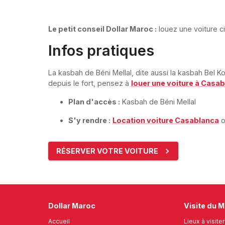
Le petit conseil Dollar Maroc :
louez une voiture cit
Infos pratiques
La kasbah de Béni Mellal, dite aussi la kasbah Bel Ko
depuis le fort, pensez à
louer une voiture à Casa
Plan d'accès :
Kasbah de Béni Mellal
S'y rendre :
Location voiture Casablanca
RÉSERVER VOTRE VOITURE
Dollar Maroc
Visite du 
Accueil
Lieux à visiter