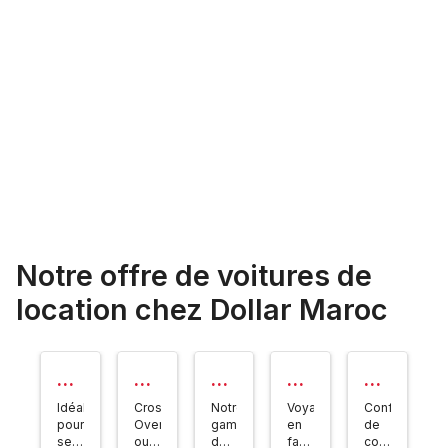
Notre offre de voitures de
location chez Dollar Maroc
Cit
Su
Ro
Fa
Au
ad
v
uti
mil
to
Idéales
Cross-
Notre
Voyagez
Confort
in
4x
er
ial
ma
pour
Over
gamme
en
de
se
ou
de
famille
conduite