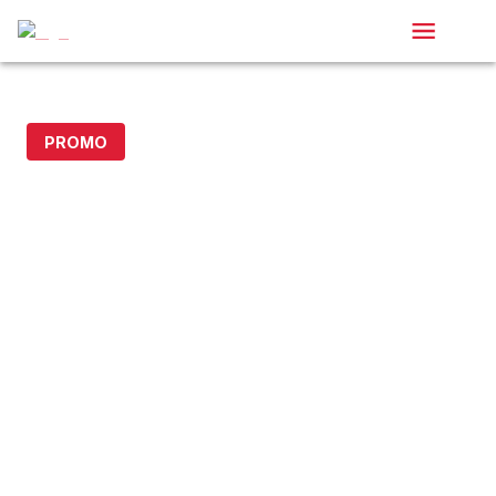
Location de voitures au Maroc
PROMO
- 20% avec le code DOLLAR20