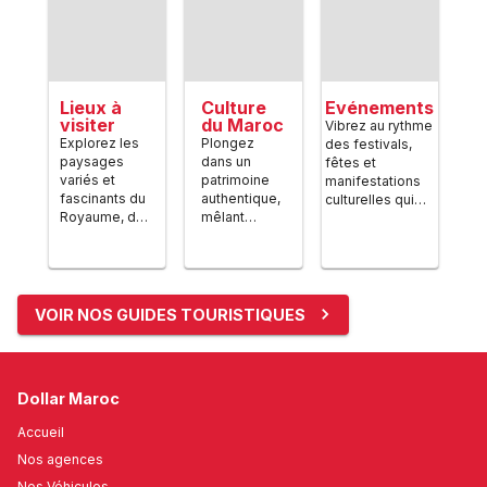
Lieux à
Culture
Evénements
visiter
du Maroc
Vibrez au rythme
Explorez les
Plongez
des festivals,
paysages
dans un
fêtes et
variés et
patrimoine
manifestations
fascinants du
authentique,
culturelles qui
Royaume, des
mêlant
font rayonner le
plages
traditions,
Maroc tout au
ensoleillées
gastronomie,
long de l’année.
aux
artisanat et
montagnes
hospitalité
majestueuses,
légendaire.
VOIR NOS GUIDES TOURISTIQUES
sans oublier
les médinas
chargées
d’histoire.
Dollar Maroc
Accueil
Nos agences
Nos Véhicules