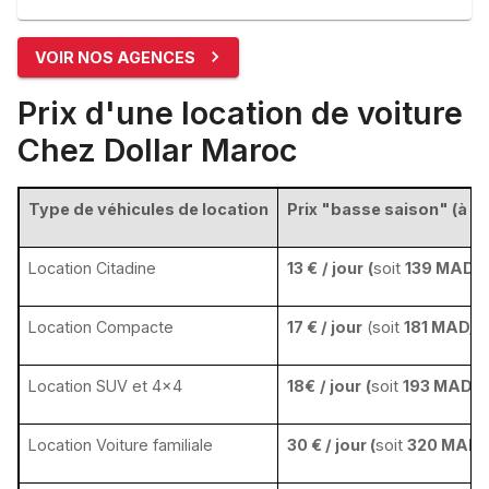
VOIR NOS AGENCES
Prix d'une location de voiture
Chez Dollar Maroc
Type de véhicules de location
Prix "basse saison" (à pa
Location Citadine
13 €
/ jour
(
soit
139 MAD/j
Location Compacte
17 € / jour
(soit
181 MAD/j
Location SUV et 4x4
18€
/ jour
(
soit
193 MAD/j
Location Voiture familiale
30 € / jour (
soit
320 MAD/j