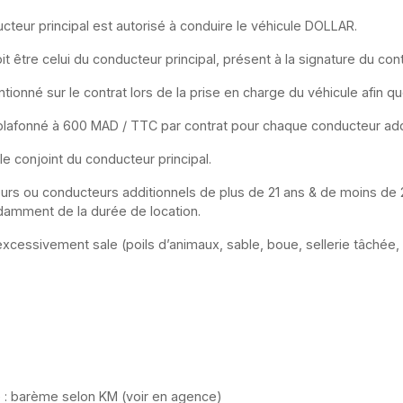
cteur principal est autorisé à conduire le véhicule DOLLAR.
t être celui du conducteur principal, présent à la signature du con
onné sur le contrat lors de la prise en charge du véhicule afin qu
 plafonné à 600 MAD / TTC par contrat pour chaque conducteur add
 conjoint du conducteur principal.
s ou conducteurs additionnels de plus de 21 ans & de moins de 23 
amment de la durée de location.
excessivement sale (poils d’animaux, sable, boue, sellerie tâchée,
e : barème selon KM (voir en agence)