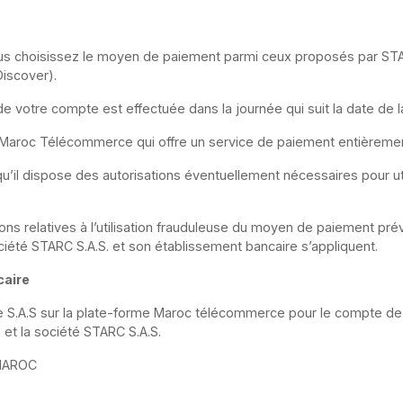
ous choisissez le moyen de paiement parmi ceux proposés par ST
Discover).
de votre compte est effectuée dans la journée qui suit la date de la
r Maroc Télécommerce qui offre un service de paiement entièremen
’il dispose des autorisations éventuellement nécessaires pour util
ions relatives à l’utilisation frauduleuse du moyen de paiement pr
iété STARC S.A.S. et son établissement bancaire s’appliquent.
caire
S.A.S sur la plate-forme Maroc télécommerce pour le compte de S
et la société STARC S.A.S.
MAROC