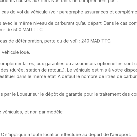
accidents causés aux tiers Nos tarifs ne comprennent pas :
n cas de vol du véhicule (voir paragraphe assurances et compléme
és avec le même niveau de carburant qu’au départ. Dans le cas cont
uteur de 500 MAD TTC.
 cas de détérioration, perte ou de vol) : 240 MAD TTC.
 véhicule loué.
s complémentaires, aux garanties ou assurances optionnelles sont c
 (durée, station de retour...). Le véhicule est mis à votre dispos
estituer dans le même état. A défaut le nombre de litres de carbu
 par le Loueur sur le dépôt de garantie pour le traitement des co
e véhicules, et non par modèle.
s’applique à toute location effectuée au départ de l’aéroport.