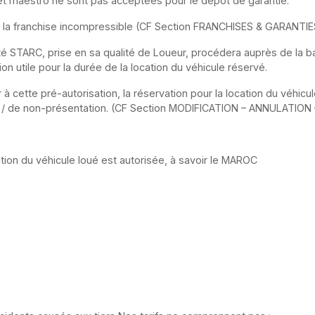
 et maestro ne sont pas acceptées pour le dépôt de garantie.
de la franchise incompressible (CF Section FRANCHISES & GARANT
été STARC, prise en sa qualité de Loueur, procédera auprès de la b
n utile pour la durée de la location du véhicule réservé.
à cette pré-autorisation, la réservation pour la location du véhicu
ion / de non-présentation. (CF Section MODIFICATION – ANNULATI
lation du véhicule loué est autorisée, à savoir le MAROC