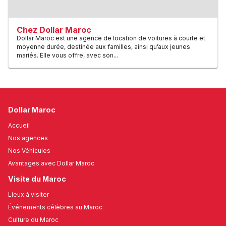
Chez Dollar Maroc
Dollar Maroc est une agence de location de voitures à courte et
moyenne durée, destinée aux familles, ainsi qu’aux jeunes
mariés. Elle vous offre, avec son...
Dollar Maroc
Accueil
Nos agences
Nos Véhicules
Avantages avec Dollar Maroc
Visite du Maroc
Lieux à visiter
Événements célèbres au Maroc
Culture du Maroc