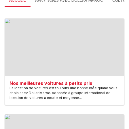
ACCUEIL
AVANTAGES AVEC DOLLAR MAROC
CULTUR
Nos meilleures voitures à petits prix
La location de voitures est toujours une bonne idée quand vous
choisissez Dollar Maroc. Adossée à groupe international de
location de voitures à courte et moyenne...