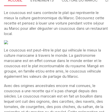
ACCUEIL
EVÉNEMENTS
CULTURE DU MAROC
LIE
Le couscous est sans conteste le plat qui représente le
mieux la culture gastronomique du Maroc. Découvrez cette
recette et pensez à louer une voiture pendant votre séjour
au Maroc pour aller déguster un couscous dans un restaurant
local.
Le couscous est peut-être le plat qui véhicule le mieux la
culture marocaine à travers le monde. La gastronomie
marocaine est en effet connue dans le monde entier et le
couscous est le plat incontournable du royaume. Mangé en
groupe, en famille et/ou entre amis, le couscous véhicule
également les valeurs de partage du Maroc.
Avec des origines ancestrales encore mal connues, le
couscous a une recette qui n'a pas changé depuis des
siècles. Le couscous marocain est en fait un bouillon dans
lequel ont cuit des oignons, des carottes, des navets, des
tomates, de courgettes, des pois chiches, du safran, de la
coriandre et du mouton ou du poulet. Cette préparation est