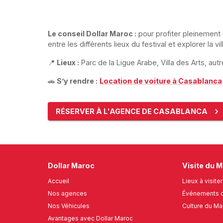
Le conseil Dollar Maroc :
pour profiter pleinement
entre les différents lieux du festival et explorer la vi
📍
Lieux :
Parc de la Ligue Arabe, Villa des Arts, au
🚗
S’y rendre :
Location de voiture à Casablanca
RÉSERVER À L'AGENCE DE CASABLANCA
Dollar Maroc
Visite du 
Accueil
Lieux à visiter
Nos agences
Événements c
Nos Véhicules
Culture du Ma
Avantages avec Dollar Maroc