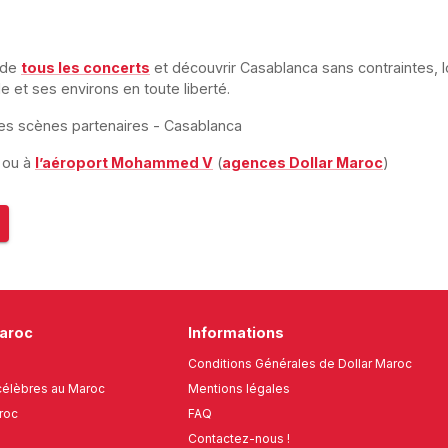
 de
tous les concerts
et découvrir Casablanca sans contraintes, l
lle et ses environs en toute liberté.
tres scènes partenaires - Casablanca
ou à
l’aéroport Mohammed V
(
agences Dollar Maroc
)
Maroc
Informations
Conditions Générales de Dollar Maroc
élèbres au Maroc
Mentions légales
roc
FAQ
Contactez-nous !