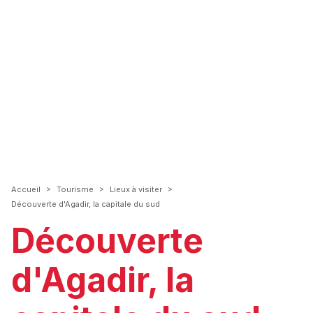
>
>
>
Accueil
Tourisme
Lieux à visiter
Découverte d'Agadir, la capitale du sud
Découverte
d'Agadir, la