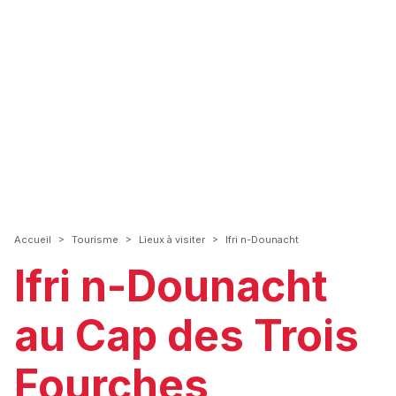
>
>
>
Accueil
Tourisme
Lieux à visiter
Ifri n-Dounacht
Ifri n-Dounacht
au Cap des Trois
Fourches