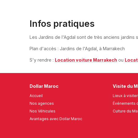
Infos pratiques
Les Jardins de l'Agdal sont de très anciens jardins 
Plan d'accès : Jardins de l'Agdal, à Marrakech
S'y rendre :
Location voiture Marrakech
ou
Locat
Dollar Maroc
Visite du 
Accueil
Lieux à visiter
Nos agences
Événements c
Nos Véhicules
Culture du Ma
Avantages avec Dollar Maroc