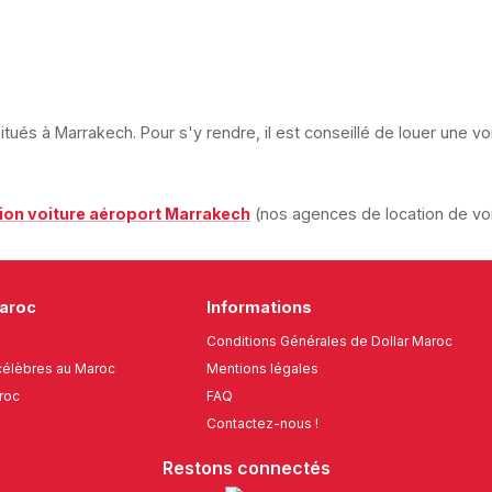
situés à Marrakech. Pour s'y rendre, il est conseillé de louer une v
ion voiture aéroport Marrakech
(nos agences de location de vo
Maroc
Informations
Conditions Générales de Dollar Maroc
élèbres au Maroc
Mentions légales
roc
FAQ
Contactez-nous !
Restons connectés