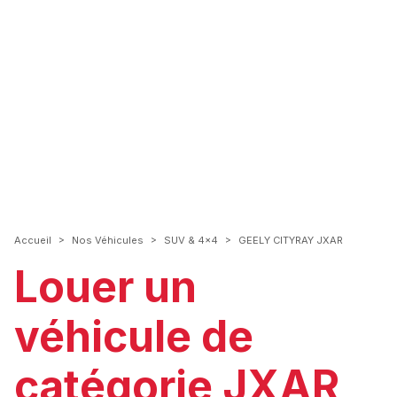
>
>
>
Accueil
Nos Véhicules
SUV & 4x4
GEELY CITYRAY JXAR
Louer un
véhicule de
catégorie JXAR