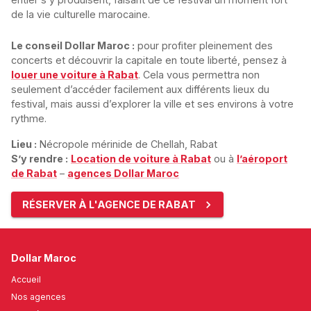
de la vie culturelle marocaine.
Le conseil Dollar Maroc :
pour profiter pleinement des
concerts et découvrir la capitale en toute liberté, pensez à
louer une voiture à Rabat
. Cela vous permettra non
seulement d’accéder facilement aux différents lieux du
festival, mais aussi d’explorer la ville et ses environs à votre
rythme.
Lieu :
Nécropole mérinide de Chellah, Rabat
S’y rendre :
Location de voiture à Rabat
ou à
l’aéroport
de Rabat
–
agences Dollar Maroc
RÉSERVER À L'AGENCE DE RABAT
Dollar Maroc
Accueil
Nos agences