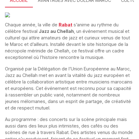
ACCUEIL
AVANTAGES AVEC DOLLAR MAROC
CULTUR
Chaque année, la ville de
Rabat
s’anime au rythme du
célèbre festival
Jazz au Chellah
, un événement musical et
culturel qui attire amateurs de jazz et curieux venus de tout
le Maroc et d’ailleurs. Installé devant le site historique de la
nécropole mérinide de Chellah, ce festival offre un cadre
exceptionnel où l’histoire rencontre la musique.
Organisé par la Délégation de l’Union Européenne au Maroc,
Jazz au Chellah met en avant la vitalité du jazz européen et
célèbre la collaboration artistique entre musiciens marocains
et européens. Cet événement est reconnu pour sa capacité
à rassembler un public varié, notamment de nombreux
jeunes mélomanes, dans un esprit de partage, de créativité
et de respect mutuel.
Au programme : des concerts sur la scène principale mais
aussi dans des lieux plus intimistes, des cafés ou des
scènes de rue à travers Rabat. Des artistes venus du monde
entier s’y produisent, faisant de ce festival un moment fort